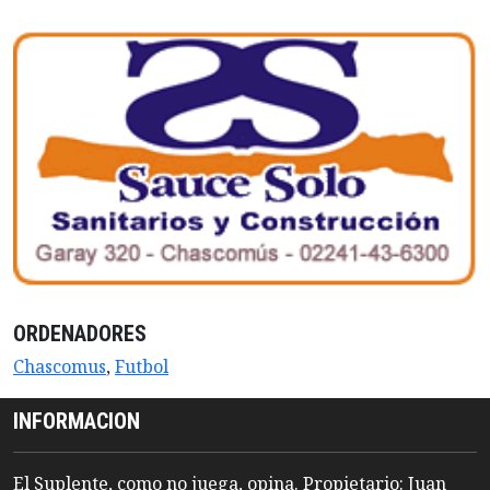
ORDENADORES
Chascomus
,
Futbol
INFORMACION
El Suplente, como no juega, opina. Propietario: Juan