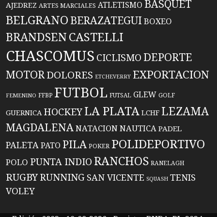
BASQUET
ATLETISMO
AJEDREZ
ARTES MARCIALES
BELGRANO
BERAZATEGUI
BOXEO
BRANDSEN
CASTELLI
CHASCOMUS
DEPORTE
CICLISMO
EXPORTACION
MOTOR
DOLORES
ETCHEVERRY
FUTBOL
GLEW
FFBP
FUTSAL
GOLF
FEMENINO
LA PLATA
LEZAMA
HOCKEY
GUERNICA
LCHF
MAGDALENA
NATACION
NAUTICA
PADEL
POLIDEPORTIVO
PILA
PALETA
PATO
POKER
RANCHOS
PUNTA INDIO
POLO
RANELAGH
RUGBY
RUNNING
TENIS
SAN VICENTE
SQUASH
VOLEY