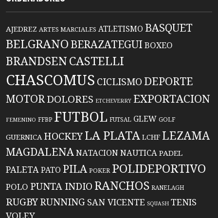
BASQUET
ATLETISMO
AJEDREZ
ARTES MARCIALES
BELGRANO
BERAZATEGUI
BOXEO
BRANDSEN
CASTELLI
CHASCOMUS
DEPORTE
CICLISMO
EXPORTACION
MOTOR
DOLORES
ETCHEVERRY
FUTBOL
GLEW
FFBP
FUTSAL
GOLF
FEMENINO
LA PLATA
LEZAMA
HOCKEY
GUERNICA
LCHF
MAGDALENA
NATACION
NAUTICA
PADEL
POLIDEPORTIVO
PILA
PALETA
PATO
POKER
RANCHOS
PUNTA INDIO
POLO
RANELAGH
RUGBY
RUNNING
TENIS
SAN VICENTE
SQUASH
VOLEY