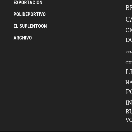
EXPORTACION
B
POLIDEPORTIVO
C
EL SUPLENTOON
C
ARCHIVO
D
FE
GU
L
NA
P
I
R
V