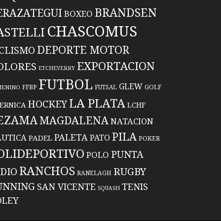
BRANDSEN
ERAZATEGUI
BOXEO
CHASCOMUS
ASTELLI
DEPORTE MOTOR
ICLISMO
EXPORTACION
OLORES
ETCHEVERRY
FUTBOL
GLEW
FFBP
FUTSAL
GOLF
MENINO
LA PLATA
HOCKEY
ERNICA
LCHF
EZAMA
MAGDALENA
NATACION
PILA
PALETA
UTICA
PATO
PADEL
POKER
OLIDEPORTIVO
PUNTA
POLO
RANCHOS
RUGBY
NDIO
RANELAGH
UNNING
TENIS
SAN VICENTE
SQUASH
OLEY