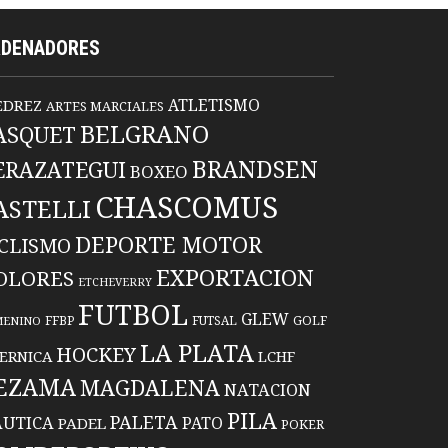
RDENADORES
ATLETISMO
EDREZ
ARTES MARCIALES
BELGRANO
ASQUET
BRANDSEN
ERAZATEGUI
BOXEO
CHASCOMUS
ASTELLI
DEPORTE MOTOR
ICLISMO
EXPORTACION
OLORES
ETCHEVERRY
FUTBOL
GLEW
FFBP
FUTSAL
GOLF
MENINO
LA PLATA
HOCKEY
ERNICA
LCHF
EZAMA
MAGDALENA
NATACION
PILA
PALETA
UTICA
PATO
PADEL
POKER