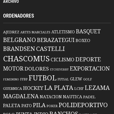
ARCHIVO
ORDENADORES
BASQUET
ATLETISMO
AJEDREZ
ARTES MARCIALES
BELGRANO
BERAZATEGUI
BOXEO
BRANDSEN
CASTELLI
CHASCOMUS
DEPORTE
CICLISMO
EXPORTACION
MOTOR
DOLORES
ETCHEVERRY
FUTBOL
GLEW
FFBP
FUTSAL
GOLF
FEMENINO
LA PLATA
LEZAMA
HOCKEY
GUERNICA
LCHF
MAGDALENA
NATACION
NAUTICA
PADEL
POLIDEPORTIVO
PILA
PALETA
PATO
POKER
RANCHOS