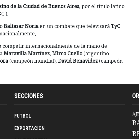
ino de la Ciudad de Buenos Aires
, por el título latino
C ).
ño
Baltasar Noria
en un combate que televisará
TyC
rnacionalmente,
de competir internacionalmente de la mano de
 a
Maravilla Martínez
,
Mirco Cuello
(argentino
dora
(campeón mundial),
David Benavidez
(campeón
SECCIONES
O
AJ
FUTBOL
B
EXPORTACION
B