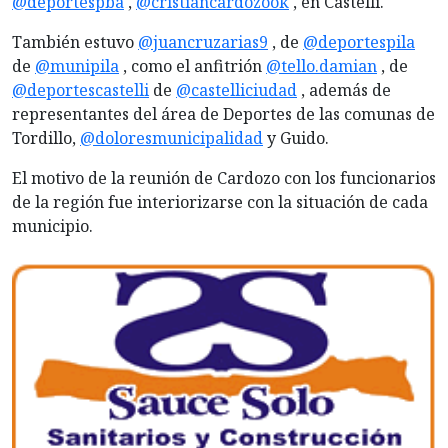
@deportespba
,
@cristiancardozook
, en Castelli.
También estuvo
@juancruzarias9
, de
@deportespila
de
@munipila
, como el anfitrión
@tello.damian
, de
@deportescastelli
de
@castelliciudad
, además de
representantes del área de Deportes de las comunas de
Tordillo,
@doloresmunicipalidad
y Guido.
El motivo de la reunión de Cardozo con los funcionarios
de la región fue interiorizarse con la situación de cada
municipio.