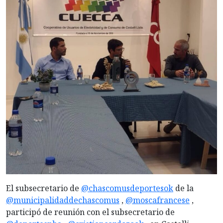
El
subsecretario de
@chascomusdeportesok
de la
@municipalidaddechascomus
,
@moscafrancese
,
participó de reunión con el subsecretario de