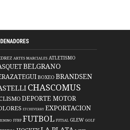
RDENADORES
ATLETISMO
EDREZ
ARTES MARCIALES
BELGRANO
ASQUET
BRANDSEN
ERAZATEGUI
BOXEO
CHASCOMUS
ASTELLI
DEPORTE MOTOR
ICLISMO
EXPORTACION
OLORES
ETCHEVERRY
FUTBOL
GLEW
FFBP
FUTSAL
GOLF
MENINO
LA PLATA