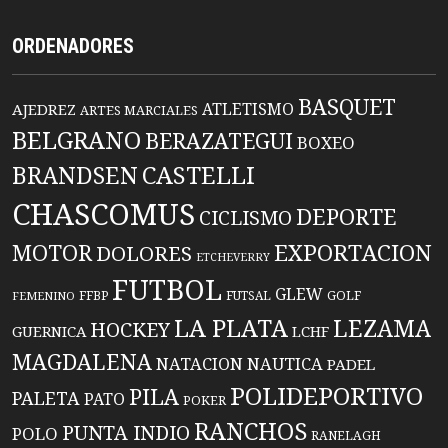
ORDENADORES
BASQUET
ATLETISMO
AJEDREZ
ARTES MARCIALES
BELGRANO
BERAZATEGUI
BOXEO
BRANDSEN
CASTELLI
CHASCOMUS
DEPORTE
CICLISMO
EXPORTACION
MOTOR
DOLORES
ETCHEVERRY
FUTBOL
GLEW
FFBP
FUTSAL
GOLF
FEMENINO
LA PLATA
LEZAMA
HOCKEY
GUERNICA
LCHF
MAGDALENA
NATACION
NAUTICA
PADEL
POLIDEPORTIVO
PILA
PALETA
PATO
POKER
RANCHOS
PUNTA INDIO
POLO
RANELAGH