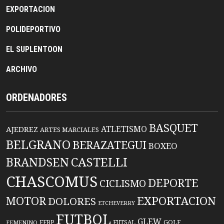
EXPORTACION
POLIDEPORTIVO
EL SUPLENTOON
ARCHIVO
ORDENADORES
BASQUET
ATLETISMO
AJEDREZ
ARTES MARCIALES
BELGRANO
BERAZATEGUI
BOXEO
BRANDSEN
CASTELLI
CHASCOMUS
DEPORTE
CICLISMO
EXPORTACION
MOTOR
DOLORES
ETCHEVERRY
FUTBOL
GLEW
FFBP
FUTSAL
GOLF
FEMENINO