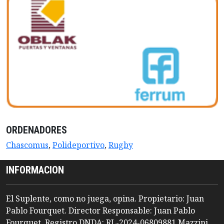
ORDENADORES
Chascomus
,
Polideportivo
,
Rugby
INFORMACION
El Suplente, como no juega, opina. Propietario: Juan
Pablo Fourquet. Director Responsable: Juan Pablo
Fourquet. Registro DNDA: RL-2024-06809881 Mazzini