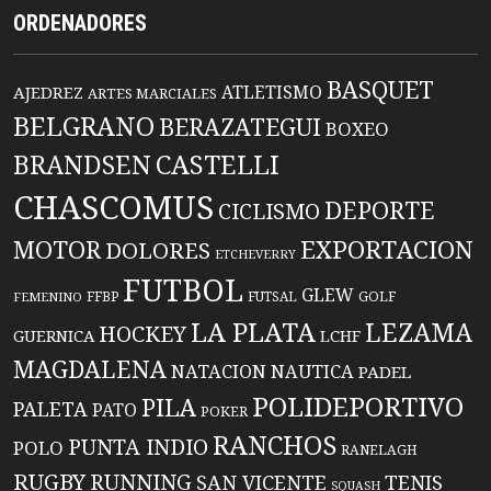
ORDENADORES
BASQUET
ATLETISMO
AJEDREZ
ARTES MARCIALES
BELGRANO
BERAZATEGUI
BOXEO
BRANDSEN
CASTELLI
CHASCOMUS
DEPORTE
CICLISMO
EXPORTACION
MOTOR
DOLORES
ETCHEVERRY
FUTBOL
GLEW
FFBP
FUTSAL
GOLF
FEMENINO
LA PLATA
LEZAMA
HOCKEY
GUERNICA
LCHF
MAGDALENA
NATACION
NAUTICA
PADEL
POLIDEPORTIVO
PILA
PALETA
PATO
POKER
RANCHOS
PUNTA INDIO
POLO
RANELAGH
RUGBY
RUNNING
TENIS
SAN VICENTE
SQUASH