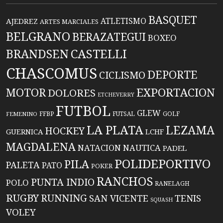
BASQUET
ATLETISMO
AJEDREZ
ARTES MARCIALES
BELGRANO
BERAZATEGUI
BOXEO
BRANDSEN
CASTELLI
CHASCOMUS
DEPORTE
CICLISMO
EXPORTACION
MOTOR
DOLORES
ETCHEVERRY
FUTBOL
GLEW
FFBP
FUTSAL
GOLF
FEMENINO
LA PLATA
LEZAMA
HOCKEY
GUERNICA
LCHF
MAGDALENA
NATACION
NAUTICA
PADEL
POLIDEPORTIVO
PILA
PALETA
PATO
POKER
RANCHOS
PUNTA INDIO
POLO
RANELAGH
RUGBY
RUNNING
TENIS
SAN VICENTE
SQUASH
VOLEY