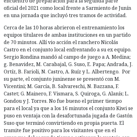
encuentro de preparación para la segunda parte
oficial del 2021 como local frente a Sarmiento de Junín
en una jornada que incluyó tres tramos de actividad.
Cerca de las 10 horas abrieron el entrenamiento los
equipos titulares de ambas instituciones en un partido
de 70 minutos. Allí vio acción el ranchero Nicolás
Castro en el conjunto local enfrentando a su ex equipo.
Sergio Rondina mandó al campo de juego a A. Medina;
g. Benavidez, M. Carabajal, G. Suso, E. Papa; Andrada, J.
Ortíz, B. Farioli, N. Castro, A. Ruíz y L. Albertengo. Por
su parte, el conjunto juninense se presentó con M.
Vicentini; M. García, B. Salvareschi, N. Bazzana, F.
Castet; G. Mainero, F. Vismara, S. Quiroga, G. Alanís; L.
Gondou y J. Torres. No fue bueno el primer tiempo
para el local ya que a los 16 minutos el conjunto Kiwi se
puso en ventaja con la desafortunada jugada de Gastón
Suso que terminó convirtiendo en propia puerta. El
tramite fue positivo para los visitantes que en el