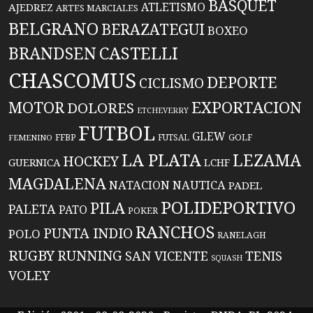
BASQUET
ATLETISMO
AJEDREZ
ARTES MARCIALES
BELGRANO
BERAZATEGUI
BOXEO
BRANDSEN
CASTELLI
CHASCOMUS
DEPORTE
CICLISMO
EXPORTACION
MOTOR
DOLORES
ETCHEVERRY
FUTBOL
GLEW
FFBP
FUTSAL
GOLF
FEMENINO
LA PLATA
LEZAMA
HOCKEY
GUERNICA
LCHF
MAGDALENA
NATACION
NAUTICA
PADEL
POLIDEPORTIVO
PILA
PALETA
PATO
POKER
RANCHOS
PUNTA INDIO
POLO
RANELAGH
RUGBY
RUNNING
TENIS
SAN VICENTE
SQUASH
VOLEY