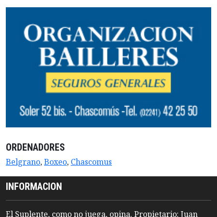
ORDENADORES
Belgrano
,
Boxeo
,
Chascomus
INFORMACION
El Suplente, como no juega, opina. Propietario: Juan