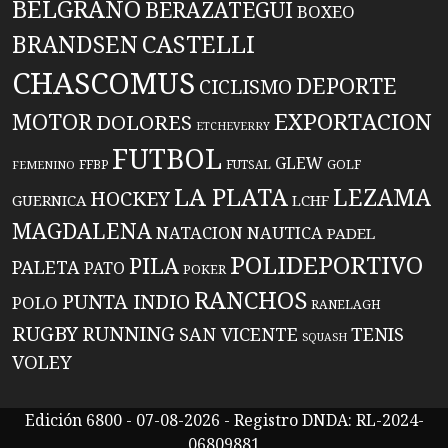
BELGRANO
BERAZATEGUI
BOXEO
BRANDSEN
CASTELLI
CHASCOMUS
DEPORTE
CICLISMO
EXPORTACION
MOTOR
DOLORES
ETCHEVERRY
FUTBOL
GLEW
FFBP
FUTSAL
GOLF
FEMENINO
LA PLATA
LEZAMA
HOCKEY
GUERNICA
LCHF
MAGDALENA
NATACION
NAUTICA
PADEL
POLIDEPORTIVO
PILA
PALETA
PATO
POKER
RANCHOS
PUNTA INDIO
POLO
RANELAGH
RUGBY
RUNNING
TENIS
SAN VICENTE
SQUASH
VOLEY
Edición 6800 - 07-08-2026 - Registro DNDA: RL-2024-
06809881