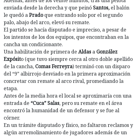
Además, antes de los veinte minutos, tras una pelota
enviada desde la derecha y que peinó
Santos,
el balón
le quedó a
Prado
que entrando solo por el segundo
palo, abajo del arco, elevó su remate.
El partido se hacía disputado e impreciso, a pesar de
los intentos de los dos equipos, que encontraban en la
cancha un condicionante.
Una habilitación de primera de
Aldas
a
González
Expósit
o (que tuvo siempre cerca al otro doble apellido
de la cancha,
Comas Ferreyra
) terminó con un disparo
del “9” albirrojo desviado en la primera aproximación
concretar con remate al arco rival, promediando la
etapa.
Antes de la media hora el local se aproximaría con una
entrada de
“Cuca” Salas
, pero su remate en el área
encontró la humanidad de un defensor y se fue al
córner.
En un trámite disputado y físico, no faltaron reclamos y
algún arremolinamiento de jugadores además de un