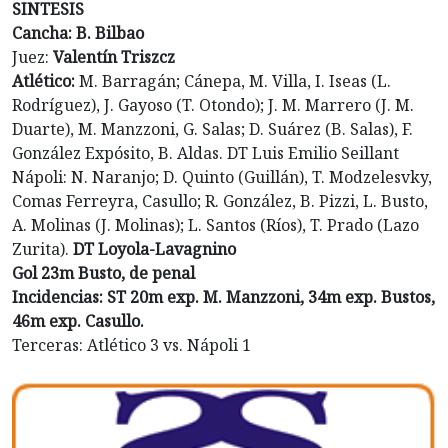
SINTESIS
Cancha: B. Bilbao
Juez:
Valentín Triszcz
Atlético:
M. Barragán; Cánepa, M. Villa, I. Iseas (L.
Rodríguez), J. Gayoso (T. Otondo); J. M. Marrero (J. M.
Duarte), M. Manzzoni, G. Salas; D. Suárez (B. Salas), F.
González Expósito, B. Aldas. DT Luis Emilio Seillant
Nápoli: N. Naranjo; D. Quinto (Guillán), T. Modzelesvky,
Comas Ferreyra, Casullo; R. González, B. Pizzi, L. Busto,
A. Molinas (J. Molinas); L. Santos (Ríos), T. Prado (Lazo
Zurita).
DT Loyola-Lavagnino
Gol 23m Busto, de penal
Incidencias: ST 20m exp. M. Manzzoni, 34m exp. Bustos,
46m exp. Casullo.
Terceras: Atlético 3 vs. Nápoli 1