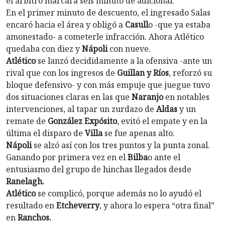
el árbitro marcara seis minuto de adicional.
En el primer minuto de descuento, el ingresado Salas
encaró hacia el área y obligó a
Casull
o -que ya estaba
amonestado- a cometerle infracción. Ahora Atlético
quedaba con diez y
Nápoli
con nueve.
Atlético
se lanzó decididamente a la ofensiva -ante un
rival que con los ingresos de
Guillan y Ríos
, reforzó su
bloque defensivo- y con más empuje que juegue tuvo
dos situaciones claras en las que
Naranjo
en notables
intervenciones, al tapar un zurdazo de
Aldas
y un
remate de
González Expósito
, evitó el empate y en la
última el disparo de
Villa
se fue apenas alto.
Nápoli
se alzó así con los tres puntos y la punta zonal.
Ganando por primera vez en el
Bilba
o ante el
entusiasmo del grupo de hinchas llegados desde
Ranelagh.
Atlético
se complicó, porque además no lo ayudó el
resultado en
Etcheverry
, y ahora lo espera “otra final”
en
Ranchos.