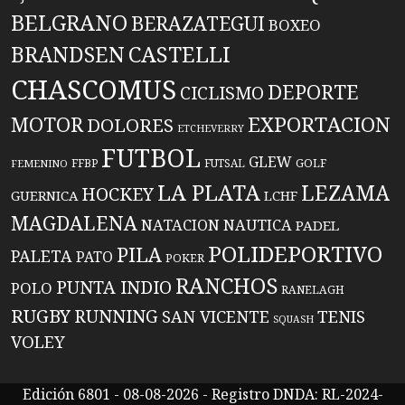
BELGRANO
BERAZATEGUI
BOXEO
BRANDSEN
CASTELLI
CHASCOMUS
DEPORTE
CICLISMO
EXPORTACION
MOTOR
DOLORES
ETCHEVERRY
FUTBOL
GLEW
FFBP
FUTSAL
GOLF
FEMENINO
LA PLATA
LEZAMA
HOCKEY
GUERNICA
LCHF
MAGDALENA
NATACION
NAUTICA
PADEL
POLIDEPORTIVO
PILA
PALETA
PATO
POKER
RANCHOS
PUNTA INDIO
POLO
RANELAGH
RUGBY
RUNNING
TENIS
SAN VICENTE
SQUASH
VOLEY
Edición 6801 - 08-08-2026 - Registro DNDA: RL-2024-