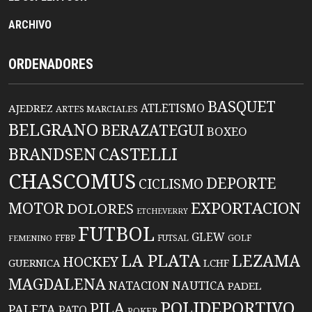
ARCHIVO
ORDENADORES
BASQUET
ATLETISMO
AJEDREZ
ARTES MARCIALES
BELGRANO
BERAZATEGUI
BOXEO
BRANDSEN
CASTELLI
CHASCOMUS
DEPORTE
CICLISMO
EXPORTACION
MOTOR
DOLORES
ETCHEVERRY
FUTBOL
GLEW
FFBP
FUTSAL
GOLF
FEMENINO
LA PLATA
LEZAMA
HOCKEY
GUERNICA
LCHF
MAGDALENA
NATACION
NAUTICA
PADEL
POLIDEPORTIVO
PILA
PALETA
PATO
POKER