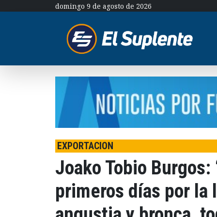
domingo 9 de agosto de 2026
EXPORTACION
Joako Tobio Burgos: 
primeros días por la 
angustia y bronca, t