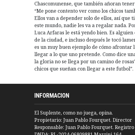
Chascomunense, que también añoran tener s
“Me pone contento ver como los chicos tambi
Ellos van a depender solo de ellos, así que
este mundo, nadie les va a regalar nada. P
Luca Arfaras le está yendo bien. Es alguie
de la ciudad, e incluso después le tocó lam
es un muy buen ejemplo de cómo afrontar l
llegar a lo que uno pretende. Como dice un
la gloria no se llega por un camino de rosas
chicos que sueñan con llegar a este futbol”.
INFORMACION
El Suplente, como no juega, opina.
Propietario: Juan Pablo Fourquet. Director
Responsable: Juan Pablo Fourquet. Registro
DNDA: RL-2024-06809881 Mazzini 164,