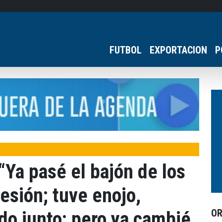
FUTBOL
EXPORTACION
P
“Ya pasé el bajón de los
lesión; tuve enojo,
O
odo junto; pero ya cambié