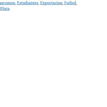
ascomus
,
Estudiantes
,
Exportacion
,
Futbol
,
 Plata