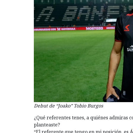
Debut de “Joako” Tobio Burgos
¿Qué referentes tenes, a quiénes admiras c
planteaste?
“El referente que tengo en mi posición, es 