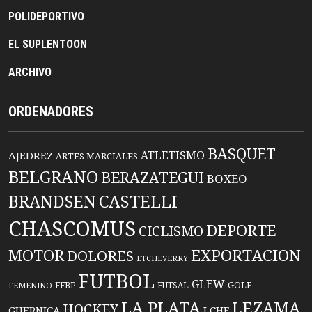
POLIDEPORTIVO
EL SUPLENTOON
ARCHIVO
ORDENADORES
BASQUET
ATLETISMO
AJEDREZ
ARTES MARCIALES
BELGRANO
BERAZATEGUI
BOXEO
BRANDSEN
CASTELLI
CHASCOMUS
DEPORTE
CICLISMO
EXPORTACION
MOTOR
DOLORES
ETCHEVERRY
FUTBOL
GLEW
FFBP
FUTSAL
GOLF
FEMENINO
LA PLATA
LEZAMA
HOCKEY
GUERNICA
LCHF