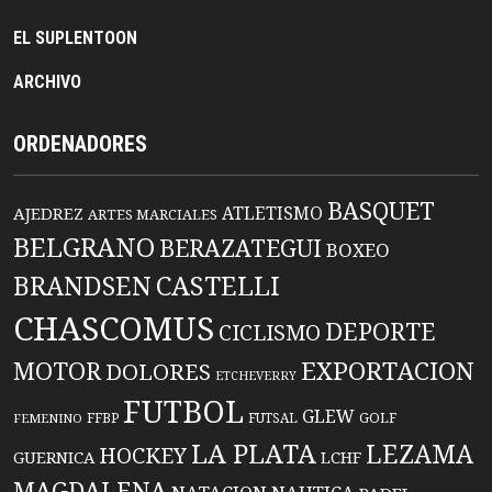
EL SUPLENTOON
ARCHIVO
ORDENADORES
BASQUET
ATLETISMO
AJEDREZ
ARTES MARCIALES
BELGRANO
BERAZATEGUI
BOXEO
BRANDSEN
CASTELLI
CHASCOMUS
DEPORTE
CICLISMO
EXPORTACION
MOTOR
DOLORES
ETCHEVERRY
FUTBOL
GLEW
FFBP
FUTSAL
GOLF
FEMENINO
LA PLATA
LEZAMA
HOCKEY
GUERNICA
LCHF
MAGDALENA