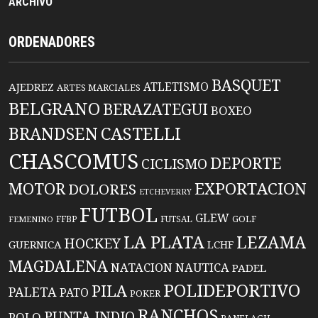
ARCHIVO
ORDENADORES
BASQUET
ATLETISMO
AJEDREZ
ARTES MARCIALES
BELGRANO
BERAZATEGUI
BOXEO
BRANDSEN
CASTELLI
CHASCOMUS
DEPORTE
CICLISMO
EXPORTACION
MOTOR
DOLORES
ETCHEVERRY
FUTBOL
GLEW
FFBP
FUTSAL
GOLF
FEMENINO
LA PLATA
LEZAMA
HOCKEY
GUERNICA
LCHF
MAGDALENA
NATACION
NAUTICA
PADEL
POLIDEPORTIVO
PILA
PALETA
PATO
POKER
RANCHOS
PUNTA INDIO
POLO