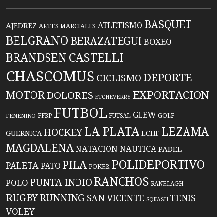
BASQUET
ATLETISMO
AJEDREZ
ARTES MARCIALES
BELGRANO
BERAZATEGUI
BOXEO
BRANDSEN
CASTELLI
CHASCOMUS
DEPORTE
CICLISMO
EXPORTACION
MOTOR
DOLORES
ETCHEVERRY
FUTBOL
GLEW
FFBP
FUTSAL
GOLF
FEMENINO
LA PLATA
LEZAMA
HOCKEY
GUERNICA
LCHF
MAGDALENA
NATACION
NAUTICA
PADEL
POLIDEPORTIVO
PILA
PALETA
PATO
POKER
RANCHOS
PUNTA INDIO
POLO
RANELAGH
RUGBY
RUNNING
TENIS
SAN VICENTE
SQUASH
VOLEY