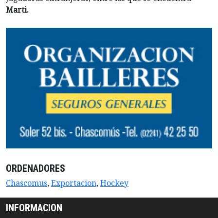
Marti.
ORDENADORES
Chascomus
,
Exportacion
,
Hockey
INFORMACION