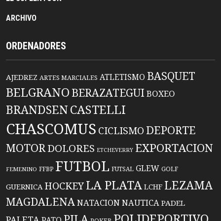
ARCHIVO
ORDENADORES
BASQUET
ATLETISMO
AJEDREZ
ARTES MARCIALES
BELGRANO
BERAZATEGUI
BOXEO
BRANDSEN
CASTELLI
CHASCOMUS
DEPORTE
CICLISMO
EXPORTACION
MOTOR
DOLORES
ETCHEVERRY
FUTBOL
GLEW
FFBP
FUTSAL
GOLF
FEMENINO
LA PLATA
LEZAMA
HOCKEY
GUERNICA
LCHF
MAGDALENA
NATACION
NAUTICA
PADEL
POLIDEPORTIVO
PILA
PALETA
PATO
POKER