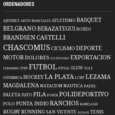
ORDENADORES
BASQUET
ATLETISMO
AJEDREZ
ARTES MARCIALES
BELGRANO
BERAZATEGUI
BOXEO
BRANDSEN
CASTELLI
CHASCOMUS
DEPORTE
CICLISMO
EXPORTACION
MOTOR
DOLORES
ETCHEVERRY
FUTBOL
GLEW
FFBP
FUTSAL
GOLF
FEMENINO
LA PLATA
LEZAMA
HOCKEY
GUERNICA
LCHF
MAGDALENA
NATACION
NAUTICA
PADEL
POLIDEPORTIVO
PILA
PALETA
PATO
POKER
RANCHOS
PUNTA INDIO
POLO
RANELAGH
RUGBY
RUNNING
TENIS
SAN VICENTE
SQUASH