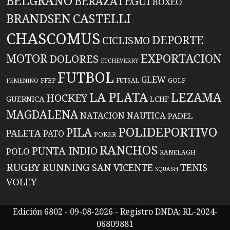
BELGRANO
BERAZATEGUI
BOXEO
BRANDSEN
CASTELLI
CHASCOMUS
DEPORTE
CICLISMO
EXPORTACION
MOTOR
DOLORES
ETCHEVERRY
FUTBOL
GLEW
FFBP
FUTSAL
GOLF
FEMENINO
LA PLATA
LEZAMA
HOCKEY
GUERNICA
LCHF
MAGDALENA
NATACION
NAUTICA
PADEL
POLIDEPORTIVO
PILA
PALETA
PATO
POKER
RANCHOS
PUNTA INDIO
POLO
RANELAGH
RUGBY
RUNNING
TENIS
SAN VICENTE
SQUASH
VOLEY
Edición 6802 - 09-08-2026 - Registro DNDA: RL-2024-
06809881