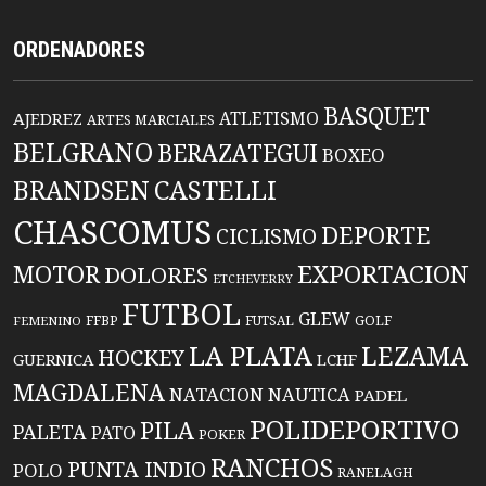
ORDENADORES
BASQUET
ATLETISMO
AJEDREZ
ARTES MARCIALES
BELGRANO
BERAZATEGUI
BOXEO
BRANDSEN
CASTELLI
CHASCOMUS
DEPORTE
CICLISMO
EXPORTACION
MOTOR
DOLORES
ETCHEVERRY
FUTBOL
GLEW
FFBP
FUTSAL
GOLF
FEMENINO
LA PLATA
LEZAMA
HOCKEY
GUERNICA
LCHF
MAGDALENA
NATACION
NAUTICA
PADEL
POLIDEPORTIVO
PILA
PALETA
PATO
POKER
RANCHOS
PUNTA INDIO
POLO
RANELAGH