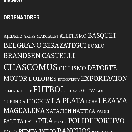
ARCHIVO
ORDENADORES
BASQUET
ATLETISMO
AJEDREZ
ARTES MARCIALES
BELGRANO
BERAZATEGUI
BOXEO
BRANDSEN
CASTELLI
CHASCOMUS
DEPORTE
CICLISMO
EXPORTACION
MOTOR
DOLORES
ETCHEVERRY
FUTBOL
GLEW
FFBP
FUTSAL
GOLF
FEMENINO
LA PLATA
LEZAMA
HOCKEY
GUERNICA
LCHF
MAGDALENA
NATACION
NAUTICA
PADEL
POLIDEPORTIVO
PILA
PALETA
PATO
POKER
RANCHOS
PUNTA INDIO
POLO