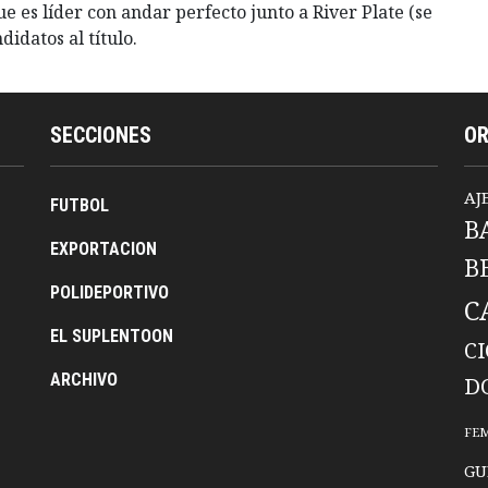
e es líder con andar perfecto junto a River Plate (se
idatos al título.
SECCIONES
O
AJ
FUTBOL
B
EXPORTACION
B
POLIDEPORTIVO
C
EL SUPLENTOON
C
ARCHIVO
D
FE
GU