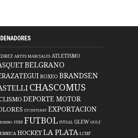
RDENADORES
ATLETISMO
EDREZ
ARTES MARCIALES
BELGRANO
ASQUET
BRANDSEN
ERAZATEGUI
BOXEO
CHASCOMUS
ASTELLI
DEPORTE MOTOR
ICLISMO
EXPORTACION
OLORES
ETCHEVERRY
FUTBOL
GLEW
FFBP
FUTSAL
GOLF
MENINO
LA PLATA
HOCKEY
ERNICA
LCHF