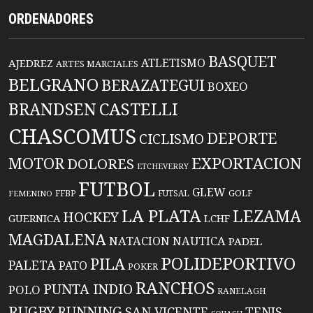
ORDENADORES
BASQUET
ATLETISMO
AJEDREZ
ARTES MARCIALES
BELGRANO
BERAZATEGUI
BOXEO
BRANDSEN
CASTELLI
CHASCOMUS
DEPORTE
CICLISMO
EXPORTACION
MOTOR
DOLORES
ETCHEVERRY
FUTBOL
GLEW
FFBP
FUTSAL
GOLF
FEMENINO
LA PLATA
LEZAMA
HOCKEY
GUERNICA
LCHF
MAGDALENA
NATACION
NAUTICA
PADEL
POLIDEPORTIVO
PILA
PALETA
PATO
POKER
RANCHOS
PUNTA INDIO
POLO
RANELAGH
RUGBY
RUNNING
TENIS
SAN VICENTE