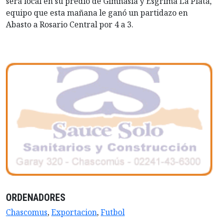
será local en su predio de Gimnasia y Esgrima La Plata,
equipo que esta mañana le ganó un partidazo en
Abasto a Rosario Central por 4 a 3.
ORDENADORES
Chascomus
,
Exportacion
,
Futbol