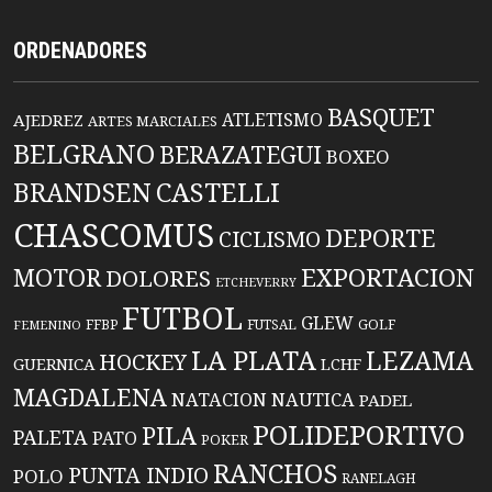
ORDENADORES
BASQUET
ATLETISMO
AJEDREZ
ARTES MARCIALES
BELGRANO
BERAZATEGUI
BOXEO
BRANDSEN
CASTELLI
CHASCOMUS
DEPORTE
CICLISMO
EXPORTACION
MOTOR
DOLORES
ETCHEVERRY
FUTBOL
GLEW
FFBP
FUTSAL
GOLF
FEMENINO
LA PLATA
LEZAMA
HOCKEY
GUERNICA
LCHF
MAGDALENA
NATACION
NAUTICA
PADEL
POLIDEPORTIVO
PILA
PALETA
PATO
POKER
RANCHOS
PUNTA INDIO
POLO
RANELAGH