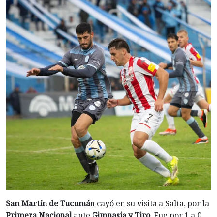
San Martín de Tucumá
n cayó en su visita a Salta, por la
Primera Nacional
ante
Gimnasia y Tiro
. Fue por 1 a 0,