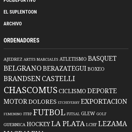
POLIDEPORTIVO
EL SUPLENTOON
ARCHIVO
ORDENADORES
BASQUET
ATLETISMO
AJEDREZ
ARTES MARCIALES
BELGRANO
BERAZATEGUI
BOXEO
BRANDSEN
CASTELLI
CHASCOMUS
DEPORTE
CICLISMO
EXPORTACION
MOTOR
DOLORES
ETCHEVERRY
FUTBOL
GLEW
FFBP
FUTSAL
GOLF
FEMENINO
LA PLATA
LEZAMA
HOCKEY
GUERNICA
LCHF