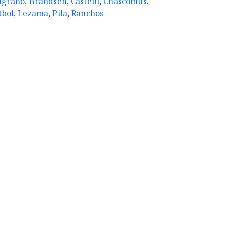
lgrano
,
Brandsen
,
Castelli
,
Chascomus
,
tbol
,
Lezama
,
Pila
,
Ranchos