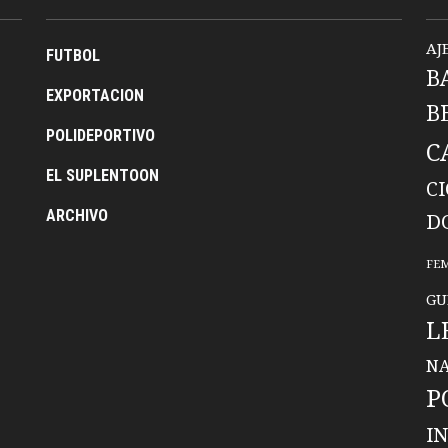
AJ
FUTBOL
B
EXPORTACION
B
POLIDEPORTIVO
C
EL SUPLENTOON
C
ARCHIVO
D
FE
GU
L
NA
P
I