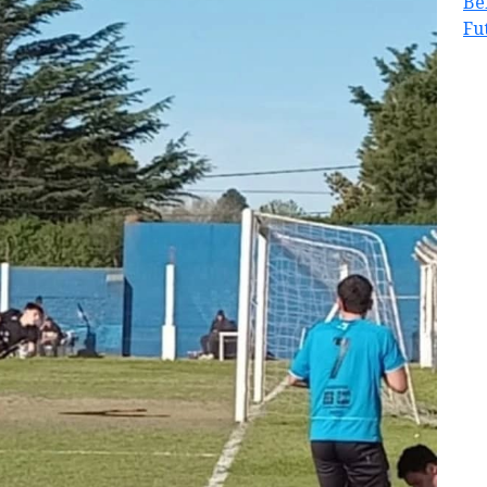
Be
Fu