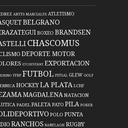
ATLETISMO
EDREZ
ARTES MARCIALES
BELGRANO
ASQUET
BRANDSEN
ERAZATEGUI
BOXEO
CHASCOMUS
ASTELLI
DEPORTE MOTOR
ICLISMO
EXPORTACION
OLORES
ETCHEVERRY
FUTBOL
GLEW
FFBP
FUTSAL
GOLF
MENINO
LA PLATA
HOCKEY
ERNICA
LCHF
EZAMA
MAGDALENA
NATACION
PILA
PALETA
UTICA
PATO
PADEL
POKER
OLIDEPORTIVO
PUNTA
POLO
RANCHOS
RUGBY
NDIO
RANELAGH