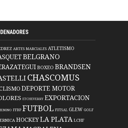
RDENADORES
ATLETISMO
EDREZ
ARTES MARCIALES
BELGRANO
ASQUET
BRANDSEN
ERAZATEGUI
BOXEO
CHASCOMUS
ASTELLI
DEPORTE MOTOR
ICLISMO
EXPORTACION
OLORES
ETCHEVERRY
FUTBOL
GLEW
FFBP
FUTSAL
GOLF
MENINO
LA PLATA
HOCKEY
ERNICA
LCHF