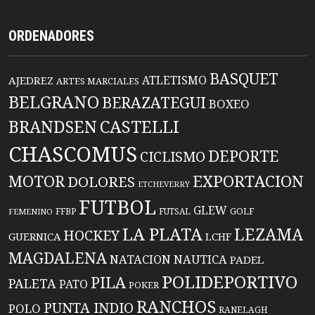
ORDENADORES
BASQUET
ATLETISMO
AJEDREZ
ARTES MARCIALES
BELGRANO
BERAZATEGUI
BOXEO
BRANDSEN
CASTELLI
CHASCOMUS
DEPORTE
CICLISMO
EXPORTACION
MOTOR
DOLORES
ETCHEVERRY
FUTBOL
GLEW
FFBP
FUTSAL
GOLF
FEMENINO
LA PLATA
LEZAMA
HOCKEY
GUERNICA
LCHF
MAGDALENA
NATACION
NAUTICA
PADEL
POLIDEPORTIVO
PILA
PALETA
PATO
POKER
RANCHOS
PUNTA INDIO
POLO
RANELAGH