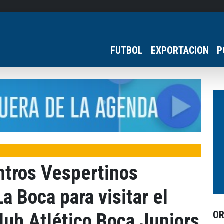
FUTBOL
EXPORTACION
P
ntros Vespertinos
La Boca para visitar el
O
Club Atlético Boca Juniors