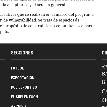
da a la pintura y al arte en general.
recreativas que se realizan en el marco del programa,
n de vulnerabilidad. Se trata de espacios de
el propósito de construir lazos comunitarios a partir
peto.
SECCIONES
O
AJ
FUTBOL
B
EXPORTACION
B
POLIDEPORTIVO
C
EL SUPLENTOON
C
ARCHIVO