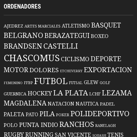
ORDENADORES
BASQUET
ATLETISMO
AJEDREZ
ARTES MARCIALES
BELGRANO
BERAZATEGUI
BOXEO
BRANDSEN
CASTELLI
CHASCOMUS
DEPORTE
CICLISMO
EXPORTACION
MOTOR
DOLORES
ETCHEVERRY
FUTBOL
GLEW
FFBP
FUTSAL
GOLF
FEMENINO
LA PLATA
LEZAMA
HOCKEY
GUERNICA
LCHF
MAGDALENA
NATACION
NAUTICA
PADEL
POLIDEPORTIVO
PILA
PALETA
PATO
POKER
RANCHOS
PUNTA INDIO
POLO
RANELAGH
RUGBY
RUNNING
TENIS
SAN VICENTE
SQUASH