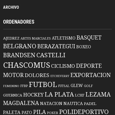
ARCHIVO
ORDENADORES
BASQUET
ATLETISMO
AJEDREZ
ARTES MARCIALES
BELGRANO
BERAZATEGUI
BOXEO
BRANDSEN
CASTELLI
CHASCOMUS
DEPORTE
CICLISMO
EXPORTACION
MOTOR
DOLORES
ETCHEVERRY
FUTBOL
GLEW
FFBP
FUTSAL
GOLF
FEMENINO
LA PLATA
LEZAMA
HOCKEY
GUERNICA
LCHF
MAGDALENA
NATACION
NAUTICA
PADEL
POLIDEPORTIVO
PILA
PALETA
PATO
POKER