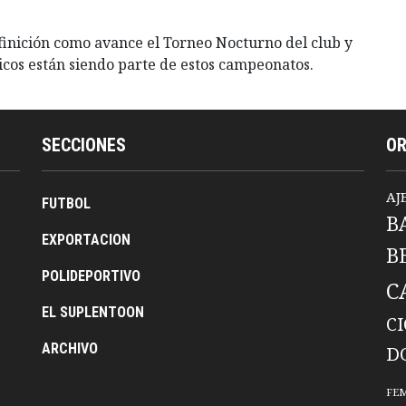
finición como avance el Torneo Nocturno del club y
hicos están siendo parte de estos campeonatos.
SECCIONES
O
AJ
FUTBOL
B
EXPORTACION
B
POLIDEPORTIVO
C
EL SUPLENTOON
C
ARCHIVO
D
FE