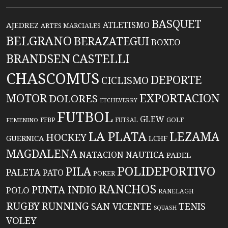
BASQUET
ATLETISMO
AJEDREZ
ARTES MARCIALES
BELGRANO
BERAZATEGUI
BOXEO
BRANDSEN
CASTELLI
CHASCOMUS
DEPORTE
CICLISMO
EXPORTACION
MOTOR
DOLORES
ETCHEVERRY
FUTBOL
GLEW
FFBP
FUTSAL
GOLF
FEMENINO
LA PLATA
LEZAMA
HOCKEY
GUERNICA
LCHF
MAGDALENA
NATACION
NAUTICA
PADEL
POLIDEPORTIVO
PILA
PALETA
PATO
POKER
RANCHOS
PUNTA INDIO
POLO
RANELAGH
RUGBY
RUNNING
TENIS
SAN VICENTE
SQUASH
VOLEY