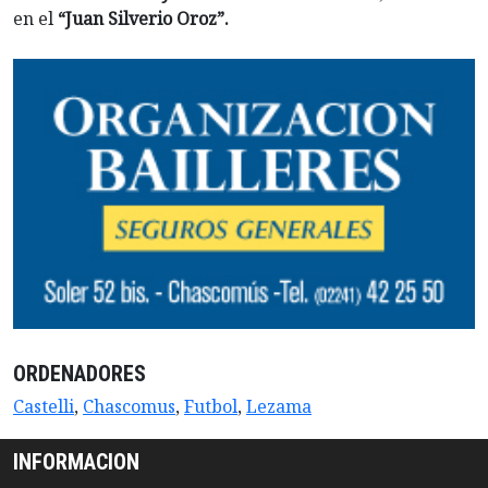
en el
“Juan Silverio Oroz”.
ORDENADORES
Castelli
,
Chascomus
,
Futbol
,
Lezama
INFORMACION