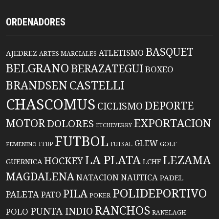
ORDENADORES
BASQUET
ATLETISMO
AJEDREZ
ARTES MARCIALES
BELGRANO
BERAZATEGUI
BOXEO
BRANDSEN
CASTELLI
CHASCOMUS
DEPORTE
CICLISMO
EXPORTACION
MOTOR
DOLORES
ETCHEVERRY
FUTBOL
GLEW
FFBP
FUTSAL
GOLF
FEMENINO
LA PLATA
LEZAMA
HOCKEY
GUERNICA
LCHF
MAGDALENA
NATACION
NAUTICA
PADEL
POLIDEPORTIVO
PILA
PALETA
PATO
POKER
RANCHOS
PUNTA INDIO
POLO
RANELAGH