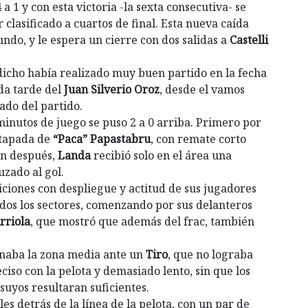
a 1 y con esta victoria -la sexta consecutiva- se
 clasificado a cuartos de final. Esta nueva caída
undo, y le espera un cierre con dos salidas a
Castelli
dicho había realizado muy buen partido en la fecha
ada tarde del
Juan Silverio Oroz
, desde el vamos
ado del partido.
minutos de juego se puso 2 a 0 arriba. Primero por
 tapada de
“Paca” Papastabru
, con remate corto
ión después,
Landa
recibió solo en el área una
uzado al gol.
iciones con despliegue y actitud de sus jugadores
odos los sectores, comenzando por sus delanteros
rriola
, que mostró que además del frac, también
anaba la zona media ante un
Tiro
, que no lograba
iso con la pelota y demasiado lento, sin que los
suyos resultaran suficientes.
les detrás de la línea de la pelota, con un par de