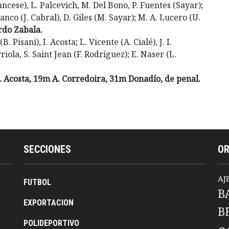
ncese), L. Palcevich, M. Del Bono, P. Fuentes (Sayar);
anco (J. Cabral), D. Giles (M. Sayar); M. A. Lucero (U.
do Zabala.
 Pisani), I. Acosta; L. Vicente (A. Cialé), J. I.
iola, S. Saint Jean (F. Rodríguez); E. Naser (L.
. Acosta, 19m A. Corredoira, 31m Donadío, de penal.
SECCIONES
O
AJ
FUTBOL
B
EXPORTACION
B
POLIDEPORTIVO