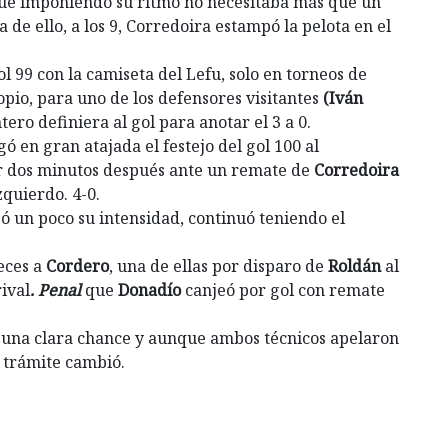
ue imponiendo su ritmo no necesitaba más que un
 de ello, a los 9, Corredoira estampó la pelota en el
ol 99 con la camiseta del Lefu, solo en torneos de
opio, para uno de los defensores visitantes
(Iván
ero definiera al gol para anotar el 3 a 0.
ó en gran atajada el festejo del gol 100 al
r dos minutos después ante un remate de
Corredoira
zquierdo. 4-0.
jó un poco su intensidad, continuó teniendo el
eces a
Cordero
, una de ellas por disparo de
Roldán
al
ival
. Penal
que
Donadío
canjeó por gol con remate
una clara chance y aunque ambos técnicos apelaron
l trámite cambió.