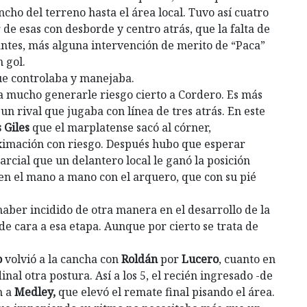
cho del terreno hasta el área local. Tuvo así cuatro
 de esas con desborde y centro atrás, que la falta de
antes, más alguna intervención de merito de “Paca”
 gol.
 que controlaba y manejaba.
ba mucho generarle riesgo cierto a Cordero. Es más
n rival que jugaba con línea de tres atrás. En este
 Giles
que el marplatense sacó al córner,
ximación con riesgo. Después hubo que esperar
parcial que un delantero local le ganó la posición
 en el mano a mano con el arquero, que con su pié
ber incidido de otra manera en el desarrollo de la
de cara a esa etapa. Aunque por cierto se trata de
o
volvió a la cancha con
Roldán
por
Lucero
, cuanto en
inal otra postura. Así a los 5, el recién ingresado -de
n a
Medley,
que elevó el remate final pisando el área.