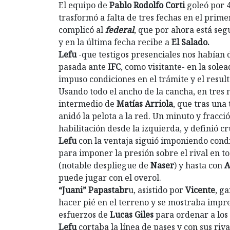
El equipo de
Pablo Rodolfo Corti
goleó por 4 
trasformó a falta de tres fechas en el primer
complicó al
federal
, que por ahora está seg
y en la última fecha recibe a
El Salado.
Lefu
-que testigos presenciales nos habían 
pasada ante
IFC
, como visitante- en la sole
impuso condiciones en el trámite y el result
Usando todo el ancho de la cancha, en tres 
intermedio de
Matías Arriola
, que tras una
anidó la pelota a la red. Un minuto y fracc
habilitación desde la izquierda, y definió cr
Lefu
con la ventaja siguió imponiendo cond
para imponer la presión sobre el rival en t
(notable despliegue de
Naser
) y hasta con
A
puede jugar con el overol.
“Juani” Papastabr
u, asistido por
Vicente
, g
hacer pié en el terreno y se mostraba imprec
esfuerzos de
Lucas Giles
para ordenar a los 
Lefu
cortaba la línea de pases y con sus riva