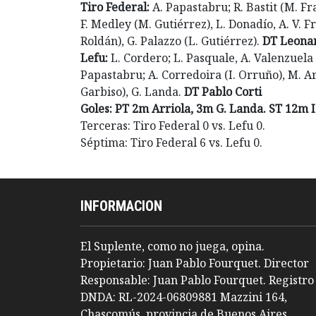
Tiro Federal:
A. Papastabru; R. Bastit (M. Fra
F. Medley (M. Gutiérrez), L. Donadío, A. V. Fr
Roldán), G. Palazzo (L. Gutiérrez).
DT Leonar
Lefu:
L. Cordero; L. Pasquale, A. Valenzuela (B.
Papastabru; A. Corredoira (I. Orruño), M. Arr
Garbiso), G. Landa.
DT Pablo Corti
Goles: PT 2m Arriola, 3m G. Landa. ST 12m I
Terceras: Tiro Federal 0 vs. Lefu 0.
Séptima: Tiro Federal 6 vs. Lefu 0.
INFORMACION
El Suplente, como no juega, opina.
Propietario: Juan Pablo Fourquet. Director
Responsable: Juan Pablo Fourquet. Registro
DNDA: RL-2024-06809881 Mazzini 164,
Chascomús, provincia de Buenos Aires