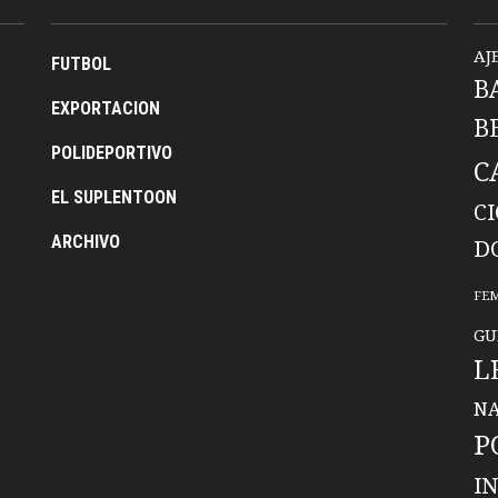
AJ
FUTBOL
B
EXPORTACION
B
POLIDEPORTIVO
C
EL SUPLENTOON
C
ARCHIVO
D
FE
GU
L
NA
P
I