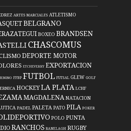
ATLETISMO
EDREZ
ARTES MARCIALES
BELGRANO
ASQUET
BRANDSEN
ERAZATEGUI
BOXEO
CHASCOMUS
ASTELLI
DEPORTE MOTOR
ICLISMO
EXPORTACION
OLORES
ETCHEVERRY
FUTBOL
GLEW
FFBP
FUTSAL
GOLF
MENINO
LA PLATA
HOCKEY
ERNICA
LCHF
EZAMA
MAGDALENA
NATACION
PILA
PALETA
UTICA
PATO
PADEL
POKER
OLIDEPORTIVO
PUNTA
POLO
RANCHOS
RUGBY
NDIO
RANELAGH