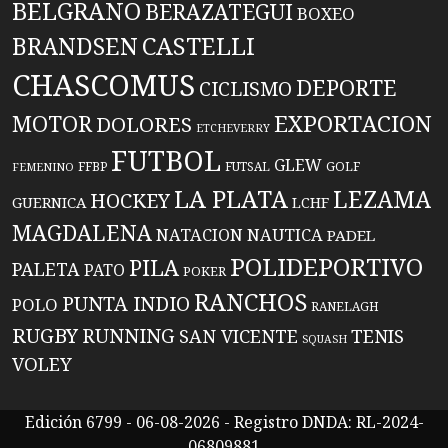
BELGRANO
BERAZATEGUI
BOXEO
BRANDSEN
CASTELLI
CHASCOMUS
DEPORTE
CICLISMO
EXPORTACION
MOTOR
DOLORES
ETCHEVERRY
FUTBOL
GLEW
FFBP
FUTSAL
GOLF
FEMENINO
LA PLATA
LEZAMA
HOCKEY
GUERNICA
LCHF
MAGDALENA
NATACION
NAUTICA
PADEL
POLIDEPORTIVO
PILA
PALETA
PATO
POKER
RANCHOS
PUNTA INDIO
POLO
RANELAGH
RUGBY
RUNNING
TENIS
SAN VICENTE
SQUASH
VOLEY
Edición 6799 - 06-08-2026 - Registro DNDA: RL-2024-
06809881