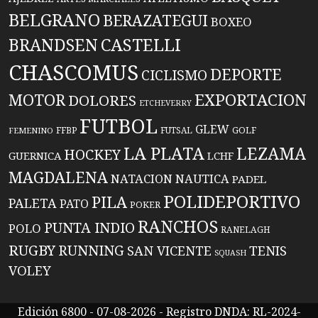
BELGRANO
BERAZATEGUI
BOXEO
BRANDSEN
CASTELLI
CHASCOMUS
DEPORTE
CICLISMO
EXPORTACION
MOTOR
DOLORES
ETCHEVERRY
FUTBOL
GLEW
FFBP
FUTSAL
GOLF
FEMENINO
LA PLATA
LEZAMA
HOCKEY
GUERNICA
LCHF
MAGDALENA
NATACION
NAUTICA
PADEL
POLIDEPORTIVO
PILA
PALETA
PATO
POKER
RANCHOS
PUNTA INDIO
POLO
RANELAGH
RUGBY
RUNNING
TENIS
SAN VICENTE
SQUASH
VOLEY
Edición 6800 - 07-08-2026 - Registro DNDA: RL-2024-