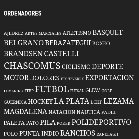
ORDENADORES
BASQUET
ATLETISMO
AJEDREZ
ARTES MARCIALES
BELGRANO
BERAZATEGUI
BOXEO
BRANDSEN
CASTELLI
CHASCOMUS
DEPORTE
CICLISMO
EXPORTACION
MOTOR
DOLORES
ETCHEVERRY
FUTBOL
GLEW
FFBP
FUTSAL
GOLF
FEMENINO
LA PLATA
LEZAMA
HOCKEY
GUERNICA
LCHF
MAGDALENA
NATACION
NAUTICA
PADEL
POLIDEPORTIVO
PILA
PALETA
PATO
POKER
RANCHOS
PUNTA INDIO
POLO
RANELAGH