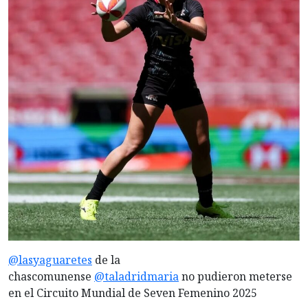
@lasyaguaretes
de la
chascomunense
@taladridmaria
no pudieron meterse
en el Circuito Mundial de Seven Femenino 2025