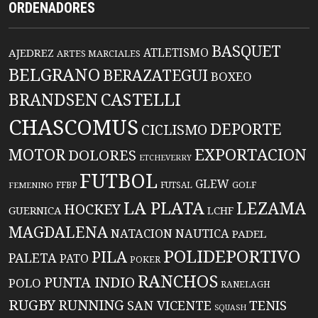
ORDENADORES
BASQUET
ATLETISMO
AJEDREZ
ARTES MARCIALES
BELGRANO
BERAZATEGUI
BOXEO
BRANDSEN
CASTELLI
CHASCOMUS
DEPORTE
CICLISMO
EXPORTACION
MOTOR
DOLORES
ETCHEVERRY
FUTBOL
GLEW
FFBP
FUTSAL
GOLF
FEMENINO
LA PLATA
LEZAMA
HOCKEY
GUERNICA
LCHF
MAGDALENA
NATACION
NAUTICA
PADEL
POLIDEPORTIVO
PILA
PALETA
PATO
POKER
RANCHOS
PUNTA INDIO
POLO
RANELAGH
RUGBY
RUNNING
TENIS
SAN VICENTE
SQUASH