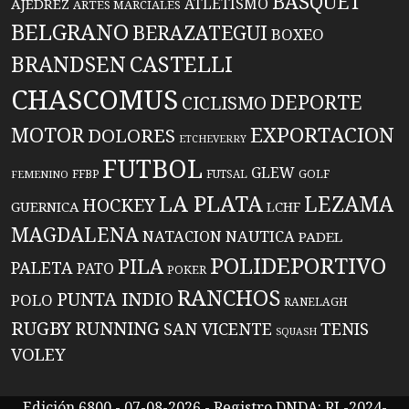
BASQUET
ATLETISMO
AJEDREZ
ARTES MARCIALES
BELGRANO
BERAZATEGUI
BOXEO
BRANDSEN
CASTELLI
CHASCOMUS
DEPORTE
CICLISMO
EXPORTACION
MOTOR
DOLORES
ETCHEVERRY
FUTBOL
GLEW
FFBP
FUTSAL
GOLF
FEMENINO
LA PLATA
LEZAMA
HOCKEY
GUERNICA
LCHF
MAGDALENA
NATACION
NAUTICA
PADEL
POLIDEPORTIVO
PILA
PALETA
PATO
POKER
RANCHOS
PUNTA INDIO
POLO
RANELAGH
RUGBY
RUNNING
TENIS
SAN VICENTE
SQUASH
VOLEY
Edición 6800 - 07-08-2026 - Registro DNDA: RL-2024-