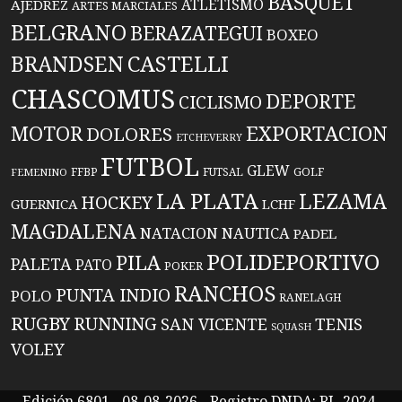
BASQUET
ATLETISMO
AJEDREZ
ARTES MARCIALES
BELGRANO
BERAZATEGUI
BOXEO
BRANDSEN
CASTELLI
CHASCOMUS
DEPORTE
CICLISMO
EXPORTACION
MOTOR
DOLORES
ETCHEVERRY
FUTBOL
GLEW
FFBP
FUTSAL
GOLF
FEMENINO
LA PLATA
LEZAMA
HOCKEY
GUERNICA
LCHF
MAGDALENA
NATACION
NAUTICA
PADEL
POLIDEPORTIVO
PILA
PALETA
PATO
POKER
RANCHOS
PUNTA INDIO
POLO
RANELAGH
RUGBY
RUNNING
TENIS
SAN VICENTE
SQUASH
VOLEY
Edición 6801 - 08-08-2026 - Registro DNDA: RL-2024-